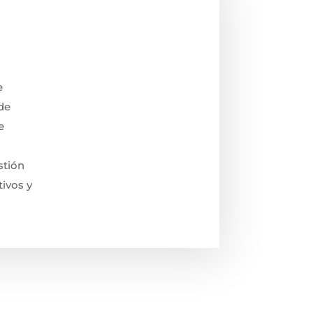
e
de
e
stión
tivos y