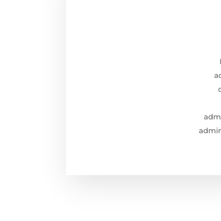
a
admi
admini