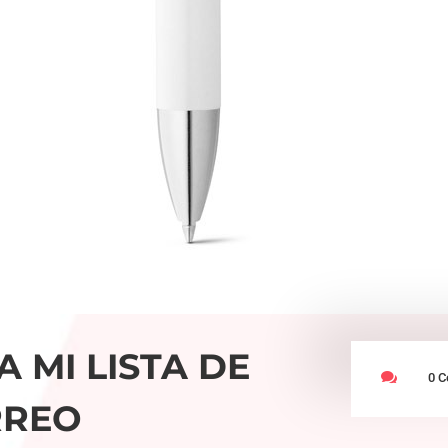
A MI LISTA DE

0 C
RREO