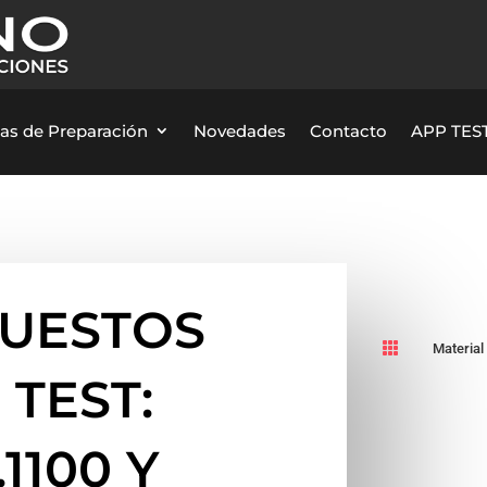
as de Preparación
Novedades
Contacto
APP TEST
PUESTOS

Material
 TEST:
1100 Y