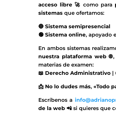
acceso libre 🚀
como para
sistemas
que ofertamos:
🔵
Sistema semipresencial
🟢
Sistema online
, apoyado 
En ambos sistemas realiza
nuestra plataforma web 🌐
materias de examen:
📖
Derecho Administrativo
|
📩
No lo dudes más
,
«Todo p
Escríbenos a
info@adrianop
de la web 📲
si quieres que 