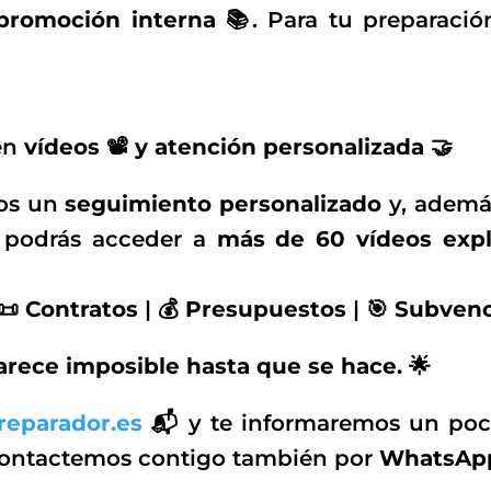
promoción interna 📚
. Para tu preparació
en
vídeos 📽️ y atención personalizada 🤝
mos un
seguimiento personalizado
y, además
, podrás acceder a
más de 60 vídeos expl
 📜
Contratos
| 💰
Presupuestos
| 🎯
Subvenc
arece imposible hasta que se hace. 🌟
reparador.es
📬
y te informaremos un poco
contactemos contigo también por
WhatsApp