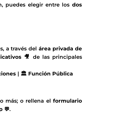
n, puedes elegir entre los
dos
, a través del
área privada de
icativos 🎥
de las principales
iones
| 🏛️
Función Pública
 más; o rellena el
formulario
 💬
.