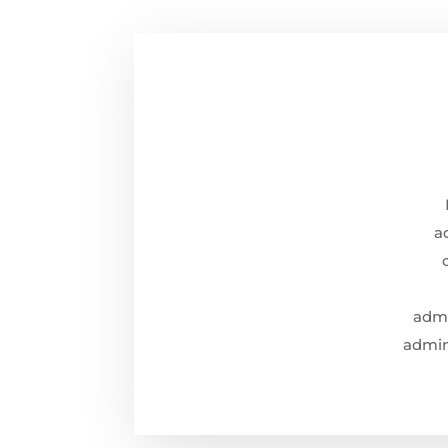
a
admi
admini