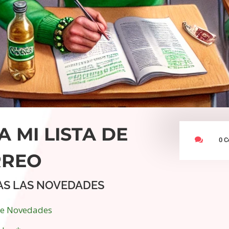
A MI LISTA DE

0 C
RREO
AS LAS NOVEDADES
de Novedades