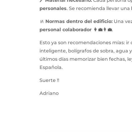
🖊️
Material necesario:
Cada persona opo
personales
. Se recomienda llevar una
🚸
Normas dentro del edificio:
Una vez
personal colaborador 👩‍💼👨‍💼
.
Esto ya son recomendaciones mías: ir c
inteligente, bolígrafos de sobra, agua 
últimos días memorizar bien fechas, le
Española.
Suerte !!
Adriano