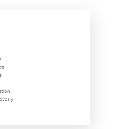
e
de
e
stión
tivos y