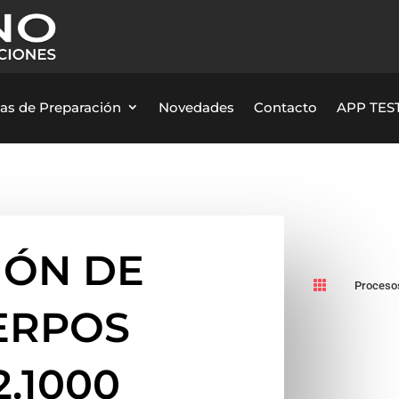
as de Preparación
Novedades
Contacto
APP TEST
IÓN DE

Procesos
ERPOS
2.1000