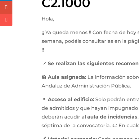
C2.1000
Hola,
¡¡ Ya queda menos !! Con fecha de hoy 
semana, podéis consultarlas en la pág
!!
📌
Se realizan las siguientes recomen
🏫
Aula asignada:
La información sobre 
Andaluz de Administración Pública.
🚪
Acceso al edificio:
Solo podrán entrar
de admitidos y que hayan impugnado en
deberán acudir al
aula de incidencias
séptima de la convocatoria. 📜 En cualq