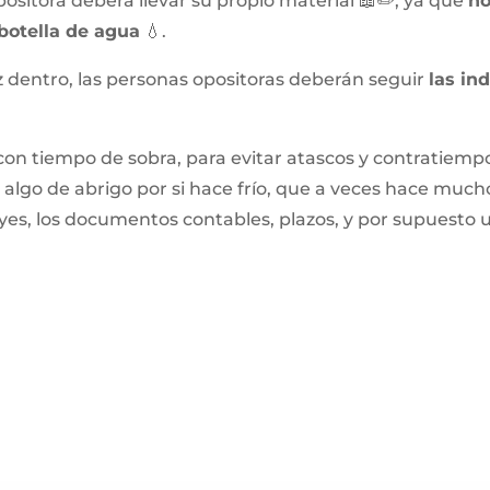
sitora deberá llevar su propio material 📖✏️, ya que
no
botella de agua
💧.
 dentro, las personas opositoras deberán seguir
las in
on tiempo de sobra, para evitar atascos y contratiempos
y algo de abrigo por si hace frío, que a veces hace mucho
yes, los documentos contables, plazos, y por supuesto 