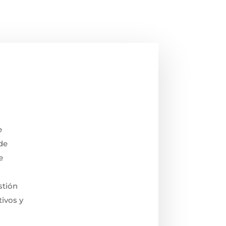
e
de
e
stión
tivos y