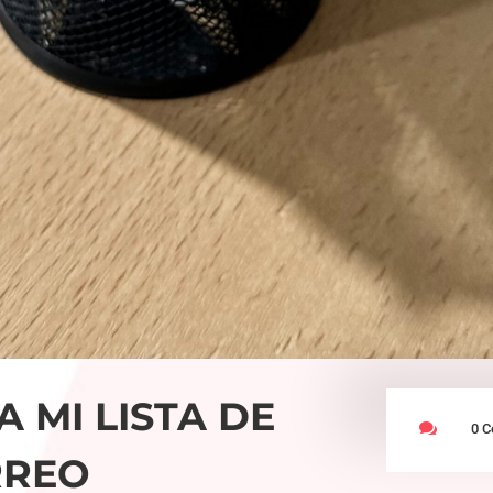
A MI LISTA DE

0 C
RREO