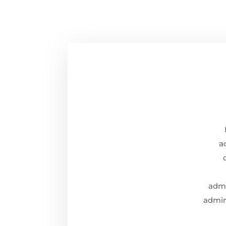
a
admi
admini