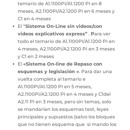
temario de A1.1100PI/A1.1200 PI en 8
meses, A2.1100PI/A2.1200 PI en 6 meses y
C1 en 4 meses
El “
Sistema On-Line sin videos/con
videos explicativos express”
.
P
ara ver
todo el temario de A1.1100PI/A1.1200 PI en
4 meses, A2.1100PI/A2.1200 PI en 3 meses
y C1 en 2 meses
El
«Sistema On-line de Repaso con
esquemas y legislación «
. Para dar una
vuelta completa al temario e
A1.1100PI/A1.1200 PI en 5 meses,
A2.1100PI/A2.1200 PI en 4 meses y C1del
A2.11 PI en 3 meses, pero sin temas, solo
se mandarían los esquemas test, leyes
principales y supuestos (salvo los bloques
que no tienen esquema que si mando los