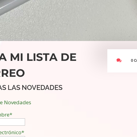
A MI LISTA DE

0 C
RREO
AS LAS NOVEDADES
de Novedades
bre*
ectrónico*