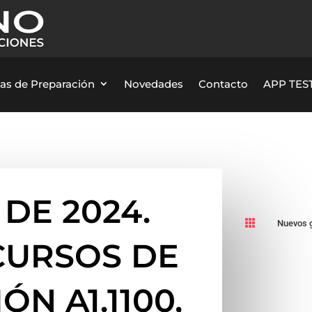
as de Preparación
Novedades
Contacto
APP TEST
 DE 2024.

Nuevos 
 CURSOS DE
ÓN A1.1100,