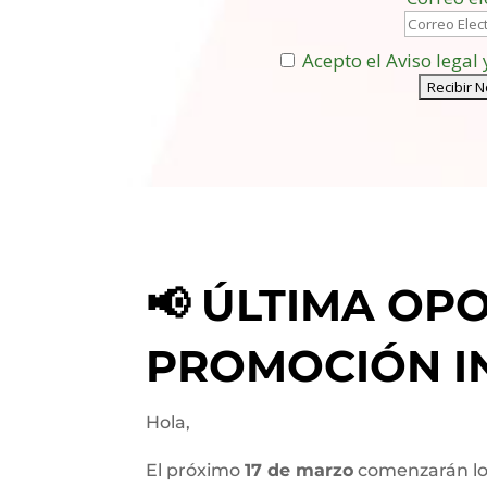
Acepto el Aviso legal 
📢
ÚLTIMA OP
PROMOCIÓN I
Hola,
El próximo
17 de marzo
comenzarán l