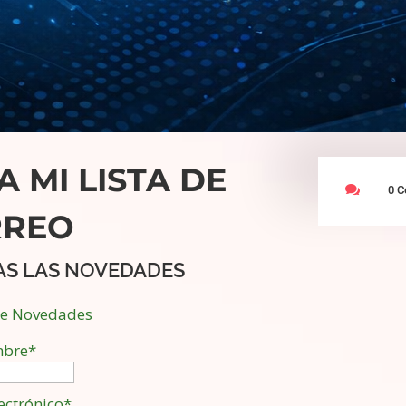
A MI LISTA DE

0 C
RREO
AS LAS NOVEDADES
de Novedades
bre*
ectrónico*