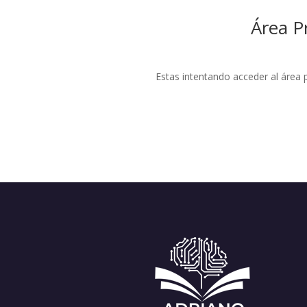
Área P
Estas intentando acceder al área p